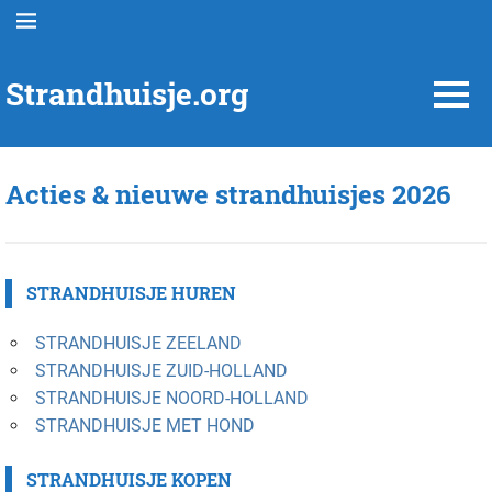
Ga
MENU
naar
de
Strandhuisje.org
inhoud
MENU
Infosite
van
Strandhuisjes
Acties & nieuwe strandhuisjes 2026
Nederland™
STRANDHUISJE HUREN
STRANDHUISJE ZEELAND
STRANDHUISJE ZUID-HOLLAND
STRANDHUISJE NOORD-HOLLAND
STRANDHUISJE MET HOND
STRANDHUISJE KOPEN