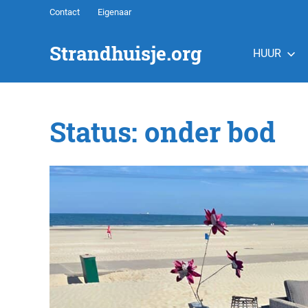
Ga
Contact
Eigenaar
naar
de
Strandhuisje.org
HUUR
inhoud
Infosite
van
Strandhuisjes
Status: onder bod
Nederland™