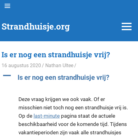
Ga
MENU
naar
de
Strandhuisje.org
inhoud
MENU
Infosite
van
Strandhuisjes
Is er nog een strandhuisje vrij?
Nederland™
16 augustus 2020
Nathan Ultee
A
Is er nog een strandhuisje vrij?
Deze vraag krijgen we ook vaak. Of er
misschien niet toch nog een strandhuisje vrij is.
Op de
last-minute
pagina staat de actuele
beschikbaarheid voor de komende tijd. Tijdens
vakantieperioden zijn vaak alle strandhuisjes