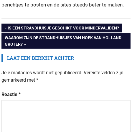
berichtjes te posten en de sites steeds beter te maken.
Bericht
VORIG
IS EEN STRANDHUISJE GESCHIKT VOOR MINDERVALIDEN?
BERICHT:
VOLGEND
WAAROM ZIJN DE STRANDHUISJES VAN HOEK VAN HOLLAND
navigatie
BERICHT:
GROTER?
LAAT EEN BERICHT ACHTER
Je e-mailadres wordt niet gepubliceerd.
Vereiste velden zijn
gemarkeerd met
*
Reactie
*