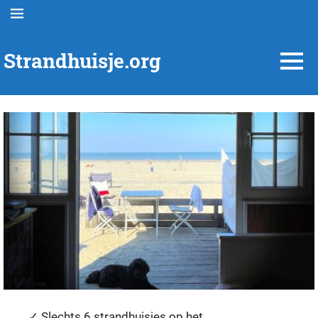
Ga
MENU
naar
de
Strandhuisje.org
inhoud
MENU
Infosite
van
Strandhuisjes
Nederland™
✓ Slechts 6 strandhuisjes op het